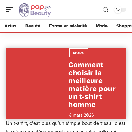
Actus
Beauté
Forme et sérénité
Mode
Shoppi
MODE
Comment
choisir la
meilleure
matière pour
un t-shirt
homme
8 mars 2026
Un t-shirt, c’est plus qu’un simple bout de tissu : c’est
la pièce caméléon du vestiaire masculin, celle qui