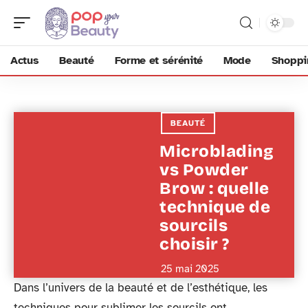
Actus
Beauté
Forme et sérénité
Mode
Shoppi
BEAUTÉ
Microblading
vs Powder
Brow : quelle
technique de
sourcils
choisir ?
25 mai 2025
Dans l’univers de la beauté et de l’esthétique, les
techniques pour sublimer les sourcils ont