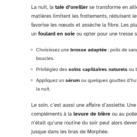
La nuit, la
taie d’oreiller
se transforme en all
matières limitent les frottements, réduisent les
favorise les nœuds et assèche la fibre. Les p
un
foulard en soie
ou opter pour une tresse s
Choisissez une
brosse adaptée
: poils de san
boucles.
Privilégiez des
soins capillaires naturels
ou b
Appliquez un
sérum
ou quelques gouttes d’huil
la nuit.
Le soin, c’est aussi une affaire d’assiette. Un
compléments à la
levure de bière
ou au polle
n’était qu’une routine du soir peut alors deve
jusque dans les bras de Morphée.