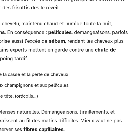
 des frisottis dès le réveil.
 chevelu, maintenu chaud et humide toute la nuit,
ns
. En conséquence :
pellicules
, démangeaisons, parfois
orise aussi l’excès de
sébum
, rendant les cheveux plus
rtains experts mettent en garde contre une
chute de
oing tardif.
 la casse et la perte de cheveux
ux champignons et aux pellicules
 tête, torticolis…)
fenses naturelles. Démangeaisons, tiraillements, et
issent au fil des matins difficiles. Mieux vaut ne pas
éserver ses
fibres capillaires
.