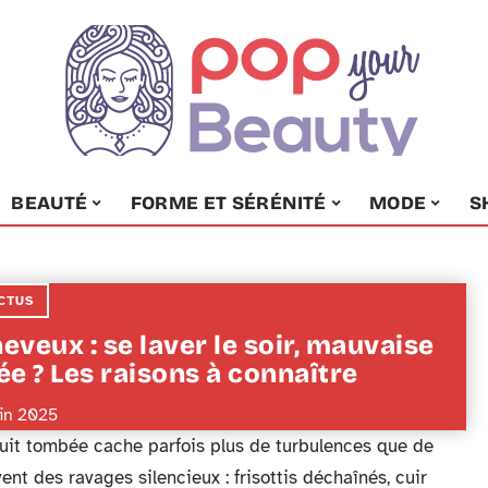
BEAUTÉ
FORME ET SÉRÉNITÉ
MODE
S
CTUS
eveux : se laver le soir, mauvaise
ée ? Les raisons à connaître
uin 2025
nuit tombée cache parfois plus de turbulences que de
ent des ravages silencieux : frisottis déchaînés, cuir