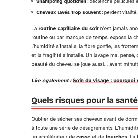
Shampoing quotidien
: déclenche pellicules
Cheveux lavés trop souvent
: perdent vitalit
La
routine capillaire du soir
n’est jamais ano
routine ou par manque de temps, expose la ch
l’humidité s’installe, la fibre gonfle, les frotte
et la fragilité s’installe. Un lavage mal pensé,
beauté du cheveu se joue aussi… avant minuit
Lire également :
Soin du visage : pourquoi 
Quels risques pour la santé
Oublier de sécher ses cheveux avant de dormir,
à toute une série de désagréments. L’humidité
un accélérateur de
casse
et de
fourches
. La