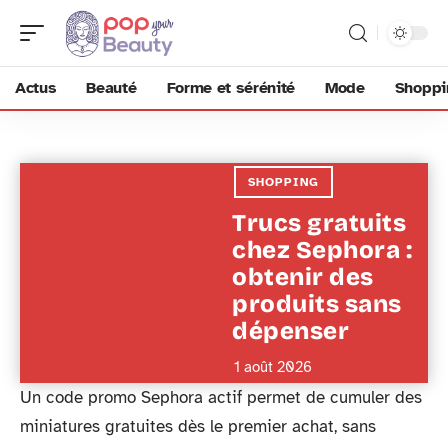
Actus
Beauté
Forme et sérénité
Mode
Shoppi
SHOPPING
Trucs gratuits
chez Sephora :
obtenir des
produits sans
dépenser
1 août 2026
Un code promo Sephora actif permet de cumuler des
miniatures gratuites dès le premier achat, sans