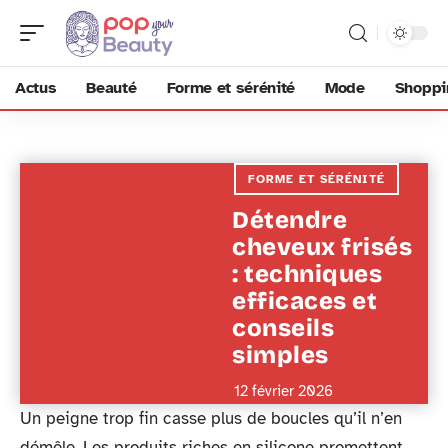
Actus
Beauté
Forme et sérénité
Mode
Shoppi
FORME ET SÉRÉNITÉ
Détendre
cheveux frisés
: techniques
efficaces et
conseils
simples
12 février 2026
Un peigne trop fin casse plus de boucles qu’il n’en
démêle. Les produits riches en silicone promettent