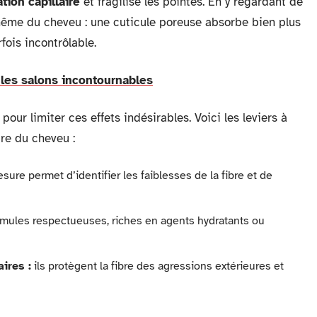
tion capillaire
et fragilise les pointes. En y regardant de
 même du cheveu : une cuticule poreuse absorbe bien plus
fois incontrôlable.
 les salons incontournables
pour limiter ces effets indésirables. Voici les leviers à
ure du cheveu :
ure permet d’identifier les faiblesses de la fibre et de
ormules respectueuses, riches en agents hydratants ou
ires :
ils protègent la fibre des agressions extérieures et