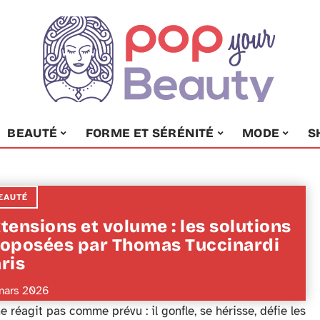
BEAUTÉ
FORME ET SÉRÉNITÉ
MODE
S
EAUTÉ
tensions et volume : les solutions
oposées par Thomas Tuccinardi
ris
mars 2026
réagit pas comme prévu : il gonfle, se hérisse, défie les