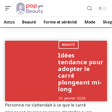
Actus
Beauté
Forme et sérénité
Mode
Shop
BEAUTÉ
Idées
tendance pour
adopter le
carré
plongeant mi-
long
31 janvier 2026
Personne ne s’attendait à ce que le carré