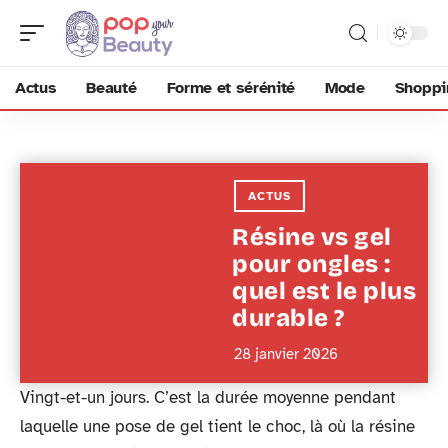
Actus
Beauté
Forme et sérénité
Mode
Shoppi
ACTUS
Résine vs gel
pour ongles :
quel est le plus
durable ?
28 janvier 2026
Vingt-et-un jours. C’est la durée moyenne pendant
laquelle une pose de gel tient le choc, là où la résine