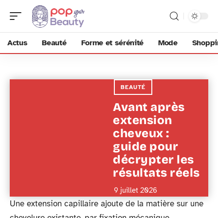
Actus
Beauté
Forme et sérénité
Mode
Shoppi
BEAUTÉ
Avant après
extension
cheveux :
guide pour
décrypter les
résultats réels
9 juillet 2026
Une extension capillaire ajoute de la matière sur une
chevelure existante, par fixation mécanique,