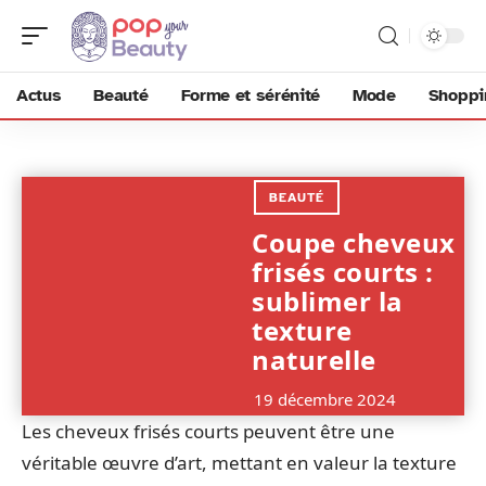
Actus
Beauté
Forme et sérénité
Mode
Shoppi
BEAUTÉ
Coupe cheveux
frisés courts :
sublimer la
texture
naturelle
19 décembre 2024
Les cheveux frisés courts peuvent être une
véritable œuvre d’art, mettant en valeur la texture