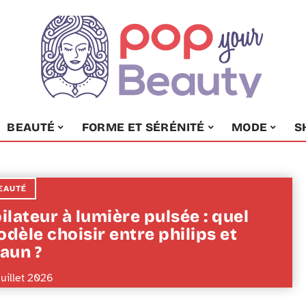
BEAUTÉ
FORME ET SÉRÉNITÉ
MODE
S
EAUTÉ
ilateur à lumière pulsée : quel
dèle choisir entre philips et
aun ?
juillet 2026