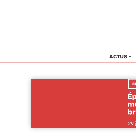
ACTUS
B
Ép
mo
br
29 