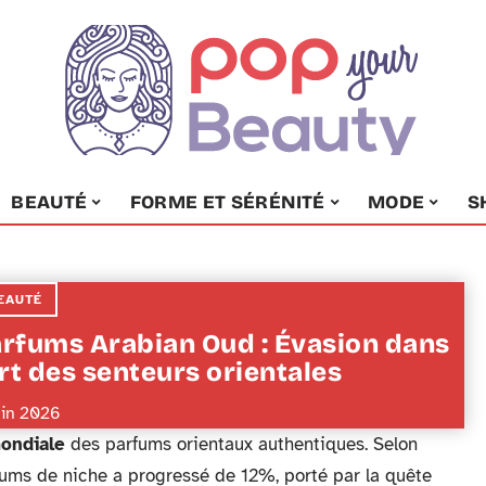
BEAUTÉ
FORME ET SÉRÉNITÉ
MODE
S
EAUTÉ
rfums Arabian Oud : Évasion dans
art des senteurs orientales
uin 2026
ondiale
des parfums orientaux authentiques. Selon
fums de niche a progressé de 12%, porté par la quête