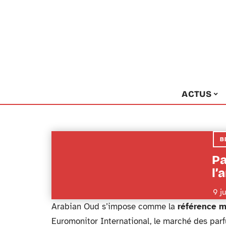
ACTUS
B
Pa
l’
9 j
Arabian Oud s’impose comme la
référence m
Euromonitor International, le marché des par