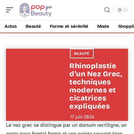
Actus
Beauté
Forme et sérénité
Mode
Shoppi
BEAUTÉ
Rhinoplastie
d’un Nez Grec,
techniques
modernes et
cicatrices
expliquées
17 juin 2026
Le nez grec se distingue par un dorsum rectiligne, un
angle naso-frontal fermé et une pointe souvent bien