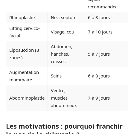
recommandée
Rhinoplastie
Nez, septum
6 à 8 jours
Lifting cervico-
Visage, cou
7 à 10 jours
facial
Abdomen,
Liposuccion (3
hanches,
5 à 7 jours
zones)
cuisses
Augmentation
Seins
6 à 8 jours
mammaire
Ventre,
Abdominoplastie
muscles
7 à 9 jours
abdominaux
Les motivations : pourquoi franchir