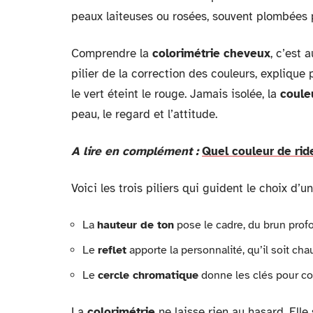
peaux laiteuses ou rosées, souvent plombées p
Comprendre la
colorimétrie cheveux
, c’est 
pilier de la correction des couleurs, explique 
le vert éteint le rouge. Jamais isolée, la
coule
peau, le regard et l’attitude.
A lire en complément :
Quel couleur de rid
Voici les trois piliers qui guident le choix d’u
La
hauteur de ton
pose le cadre, du brun prof
Le
reflet
apporte la personnalité, qu’il soit ch
Le
cercle chromatique
donne les clés pour cor
La
colorimétrie
ne laisse rien au hasard. Elle 