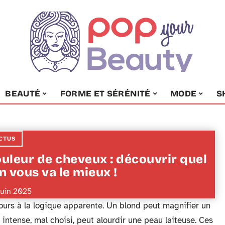
BEAUTÉ
FORME ET SÉRÉNITÉ
MODE
S
CTUS
uleur de cheveux : découvrir quel
n vous va le mieux !
juin 2025
ours à la logique apparente. Un blond peut magnifier un
 intense, mal choisi, peut alourdir une peau laiteuse. Ces