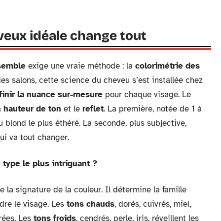
veux idéale change tout
ssemble
exige une vraie méthode : la
colorimétrie des
es salons, cette science du cheveu s’est installée chez
finir la nuance sur-mesure
pour chaque visage. Le
a
hauteur de ton
et le
reflet
. La première, notée de 1 à
u blond le plus éthéré. La seconde, plus subjective,
qui va tout changer.
 type le plus intriguant ?
ue la signature de la couleur. Il détermine la famille
ndre le visage. Les
tons chauds
, dorés, cuivrés, miel,
rées. Les
tons froids
, cendrés, perle, iris, réveillent les