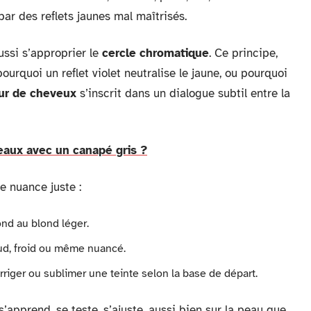
ar des reflets jaunes mal maîtrisés.
aussi s’approprier le
cercle chromatique
. Ce principe,
pourquoi un reflet violet neutralise le jaune, ou pourquoi
ur de cheveux
s’inscrit dans un dialogue subtil entre la
eaux avec un canapé gris ?
ne nuance juste :
ond au blond léger.
aud, froid ou même nuancé.
riger ou sublimer une teinte selon la base de départ.
s’apprend, se teste, s’ajuste, aussi bien sur la peau que