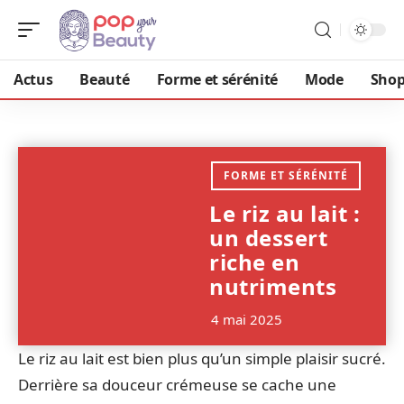
Actus
Beauté
Forme et sérénité
Mode
Shop
FORME ET SÉRÉNITÉ
Le riz au lait :
un dessert
riche en
nutriments
4 mai 2025
Le riz au lait est bien plus qu’un simple plaisir sucré.
Derrière sa douceur crémeuse se cache une