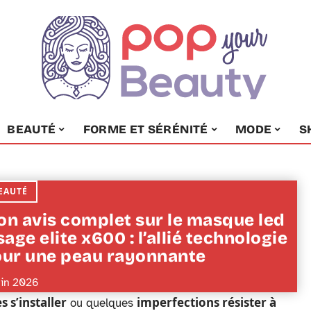
BEAUTÉ
FORME ET SÉRÉNITÉ
MODE
S
EAUTÉ
n avis complet sur le masque led
sage elite x600 : l’allié technologie
ur une peau rayonnante
uin 2026
s s’installer
imperfections résister à
ou quelques