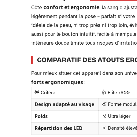
confort et ergonomie
Côté
, la sangle ajus
légèrement pendant la pose – parfait si votre
idéale de la peau, ni trop près ni trop loin, 
aussi pour le bouton intuitif, facile à manipu
intérieure douce limite tous risques d’irritat
COMPARATIF DES ATOUTS ER
Pour mieux situer cet appareil dans son unive
forts ergonomiques
:
🌟 Critère
👍 Elite x600
Design adapté au visage
💯 Forme modula
Poids
🥇 Ultra léger
Répartition des LED
🔆 Densité éle