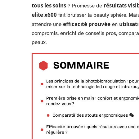
tous les soins
résultats visi
? Promesse de
elite x600
fait bruisser la beauty sphère. Mai
efficacité prouvée
utilisat
attendre une
en
compromis, enrichi de conseils pros, comparai
peaux.
SOMMAIRE
Les principes de la photobiomodulation : pour
miser sur la technologie led rouge et infrarou
Première prise en main : confort et ergonomi
rendez-vous ?
Comparatif des atouts ergonomiques 🎭
Efficacité prouvée : quels résultats avec une 
régulière ?