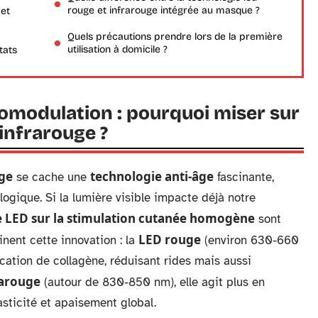
rouge et infrarouge intégrée au masque ?
 et
Quels précautions prendre lors de la première
utilisation à domicile ?
tats
iomodulation : pourquoi miser sur
 infrarouge ?
ge
technologie anti-âge
se cache une
fascinante,
gique. Si la lumière visible impacte déjà notre
 LED sur la stimulation cutanée homogène
sont
LED rouge
nent cette innovation : la
(environ 630-660
rication de collagène, réduisant rides mais aussi
rarouge
(autour de 830-850 nm), elle agit plus en
lasticité et apaisement global.