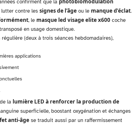
photobiomodulation
années confirment que la
signes de l’âge
manque d’éclat
 lutter contre les
ou le
.
niformément
masque led visage elite x600
, le
coche
l transposé en usage domestique.
n régulière (deux à trois séances hebdomadaires),
mières applications
ssivement
ponctuelles
l
lumière LED à renforcer la production de
 de la
 sanguine superficielle, boostant oxygénation et échanges
fet anti-âge
se traduit aussi par un raffermissement