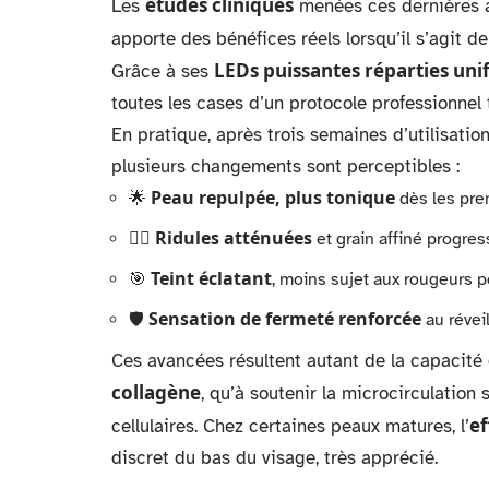
études cliniques
Les
menées ces dernières 
apporte des bénéfices réels lorsqu’il s’agit de
LEDs puissantes réparties u
Grâce à ses
toutes les cases d’un protocole professionne
En pratique, après trois semaines d’utilisatio
plusieurs changements sont perceptibles :
Peau repulpée, plus tonique
🌟
dès les pre
Ridules atténuées
👩‍⚕️
et grain affiné progre
Teint éclatant
🎯
, moins sujet aux rougeurs 
Sensation de fermeté renforcée
🛡
au révei
Ces avancées résultent autant de la capacité
collagène
, qu’à soutenir la microcirculation
ef
cellulaires. Chez certaines peaux matures, l’
discret du bas du visage, très apprécié.