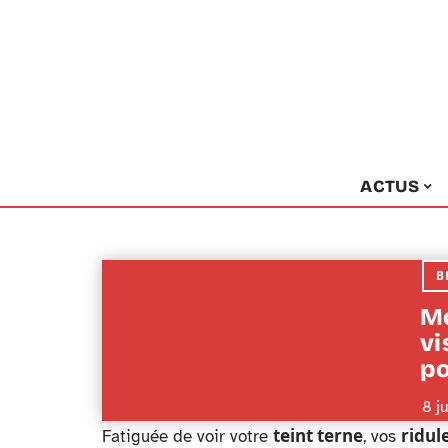
ACTUS
B
Mo
vi
po
8 j
teint terne
ridule
Fatiguée de voir votre
, vos