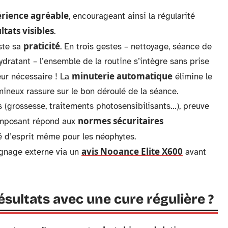
rience agréable
, encourageant ainsi la régularité
ltats visibles
.
praticité
ste sa
. En trois gestes – nettoyage, séance de
ydratant – l’ensemble de la routine s’intègre sans prise
minuterie automatique
eur nécessaire ! La
élimine le
mineux rassure sur le bon déroulé de la séance.
s (grossesse, traitements photosensibilisants…), preuve
normes sécuritaires
mposant répond aux
té d’esprit même pour les néophytes.
avis Nooance Elite X600
ignage externe via un
avant
ésultats avec une cure régulière ?